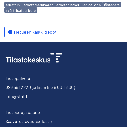
Avainsanat
arbetsliv
arbetsmarknaden
arbetsplatser
lediga jobb
löntagare
svårtillsatt arbete
Tietueen kaikki tiedot
Tietopalvelu
029 551 2220
(arkisin klo 9.00-16.00)
info@stat.fi
Tietosuojaseloste
Saavutettavuusseloste