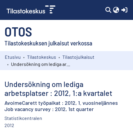
(c
OTOS
Tilastokeskuksen julkaisut verkossa
Etusivu
Tilastokeskus
Tilastojulkaisut
Kokoelmat
Undersökning om lediga arbetsplatser : 2012, 1:a kvartalet
Selaa
Undersökning om lediga
arbetsplatser : 2012, 1:a kvartalet
AvoimeCarett työpaikat : 2012, 1. vuosineljännes
Job vacancy survey : 2012, 1st quarter
Statistikcentralen
2012