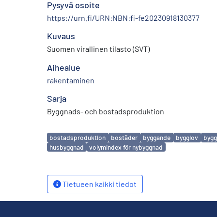
Pysyvä osoite
https://urn.fi/URN:NBN:fi-fe20230918130377
Kuvaus
Suomen virallinen tilasto (SVT)
Aihealue
rakentaminen
Sarja
Byggnads- och bostadsproduktion
Avainsanat
bostadsproduktion
bostäder
byggande
bygglov
bygg
husbyggnad
volymindex för nybyggnad
Tietueen kaikki tiedot