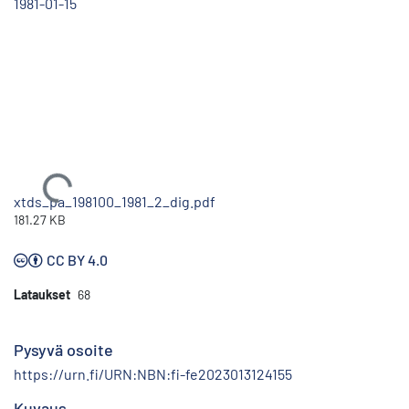
1981-01-15
Ladataan...
xtds_pa_198100_1981_2_dig.pdf
181.27 KB
CC BY 4.0
Lataukset
68
Pysyvä osoite
https://urn.fi/URN:NBN:fi-fe2023013124155
Kuvaus