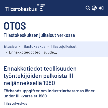
(c
OTOS
Tilastokeskuksen julkaisut verkossa
Etusivu
Tilastokeskus
Tilastojulkaisut
Kokoelmat
Ennakkotiedot teollisuuden työntekijöiden palkoista III neljänneksellä 1980
Selaa
Ennakkotiedot teollisuuden
työntekijöiden palkoista III
neljänneksellä 1980
Förhandsuppgifter om industriarbetarnas löner
under III kvartalet 1980
Tilastokeskus