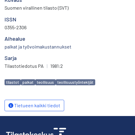
Suomen virallinen tilasto (SVT)
ISSN
0355-2306
Aihealue
palkat ja työvoimakustannukset
Sarja
Tilastotiedotus PA
|
1981:2
Avainsanat
tilastot
palkat
teollisuus
teollisuustyöntekijät
Tietueen kaikki tiedot