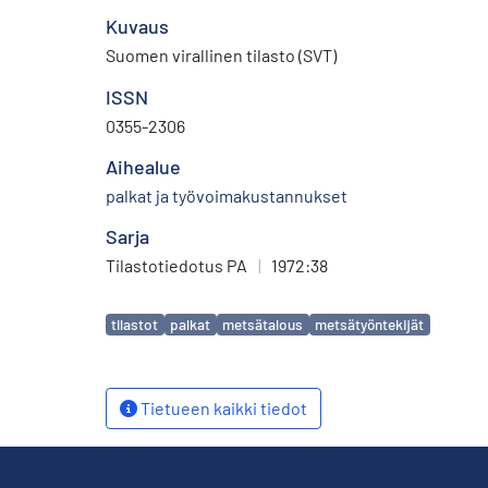
Kuvaus
Suomen virallinen tilasto (SVT)
ISSN
0355-2306
Aihealue
palkat ja työvoimakustannukset
Sarja
Tilastotiedotus PA
|
1972:38
Avainsanat
tilastot
palkat
metsätalous
metsätyöntekijät
Tietueen kaikki tiedot