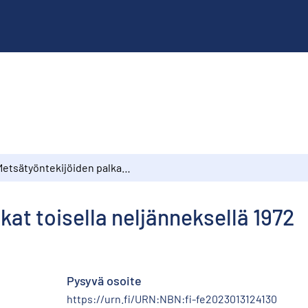
Metsätyöntekijöiden palkat toisella neljänneksellä 1972
kat toisella neljänneksellä 1972
Pysyvä osoite
https://urn.fi/URN:NBN:fi-fe2023013124130