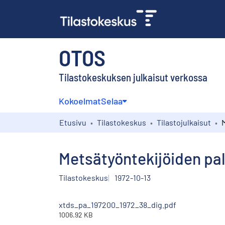
OTOS
Tilastokeskuksen julkaisut verkossa
Kokoelmat
Selaa
Etusivu
Tilastokeskus
Tilastojulkaisut
Metsätyöntekijöiden pal
Tilastokeskus
1972-10-13
xtds_pa_197200_1972_38_dig.pdf
1006.92 KB