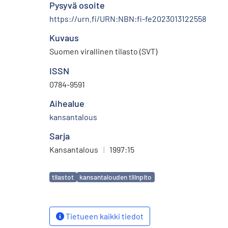
Pysyvä osoite
https://urn.fi/URN:NBN:fi-fe2023013122558
Kuvaus
Suomen virallinen tilasto (SVT)
ISSN
0784-9591
Aihealue
kansantalous
Sarja
Kansantalous
|
1997:15
Avainsanat
tilastot
kansantalouden tilinpito
Tietueen kaikki tiedot