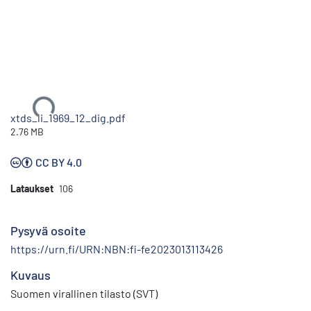
Ladataan...
xtds_li_1969_12_dig.pdf
2.76 MB
CC BY 4.0
Lataukset
106
Pysyvä osoite
https://urn.fi/URN:NBN:fi-fe2023013113426
Kuvaus
Suomen virallinen tilasto (SVT)