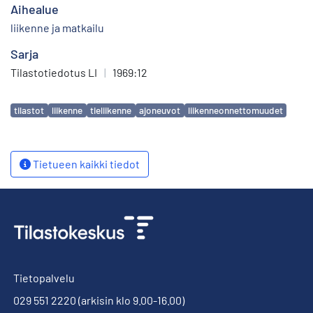
Aihealue
liikenne ja matkailu
Sarja
Tilastotiedotus LI
|
1969:12
Avainsanat
tilastot
liikenne
tieliikenne
ajoneuvot
liikenneonnettomuudet
Tietueen kaikki tiedot
Tietopalvelu
029 551 2220
(arkisin klo 9.00-16.00)