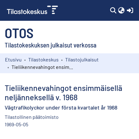
(c
OTOS
Tilastokeskuksen julkaisut verkossa
Etusivu
Tilastokeskus
Tilastojulkaisut
Kokoelmat
Tieliikennevahingot ensimmäisellä neljänneksellä v. 1968
Selaa
Tieliikennevahingot ensimmäisellä
neljänneksellä v. 1968
Vägtrafikolyckor under första kvartalet år 1968
Tilastollinen päätoimisto
1969-05-05