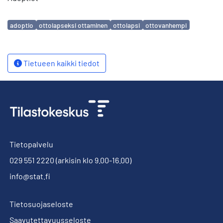
Avainsanat
adoptio
ottolapseksi ottaminen
ottolapsi
ottovanhempi
Tietueen kaikki tiedot
Tietopalvelu
029 551 2220
(arkisin klo 9.00-16.00)
info@stat.fi
Tietosuojaseloste
Saavutettavuusseloste