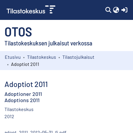
(c
OTOS
Tilastokeskuksen julkaisut verkossa
Etusivu
Tilastokeskus
Tilastojulkaisut
Kokoelmat
Adoptiot 2011
Selaa
Adoptiot 2011
Adoptioner 2011
Adoptions 2011
Tilastokeskus
2012
adopt_2011_2012-05-31_fi.pdf