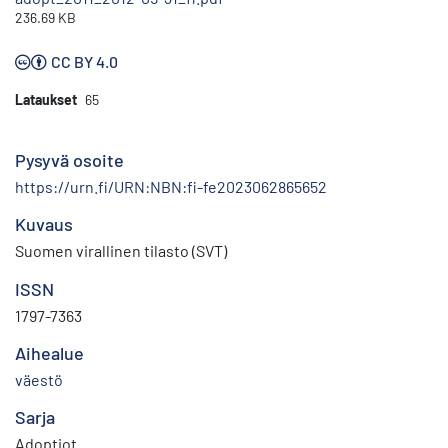
236.69 KB
CC BY 4.0
Lataukset
65
Pysyvä osoite
https://urn.fi/URN:NBN:fi-fe2023062865652
Kuvaus
Suomen virallinen tilasto (SVT)
ISSN
1797-7363
Aihealue
väestö
Sarja
Adoptiot