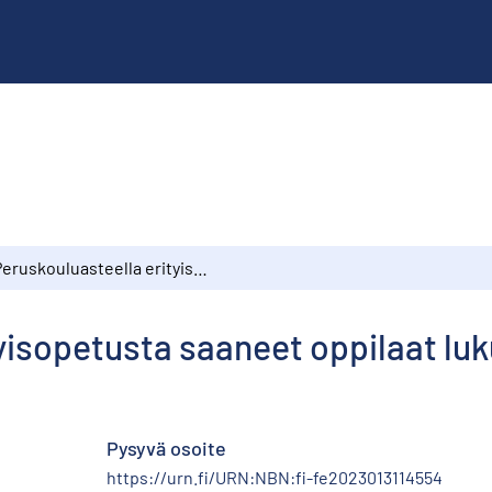
Peruskouluasteella erityisopetusta saaneet oppilaat lukuvuonna 1981/1982
yisopetusta saaneet oppilaat lu
Pysyvä osoite
https://urn.fi/URN:NBN:fi-fe2023013114554