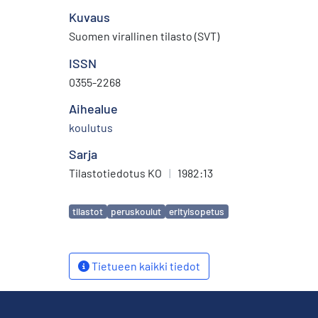
Kuvaus
Suomen virallinen tilasto (SVT)
ISSN
0355-2268
Aihealue
koulutus
Sarja
Tilastotiedotus KO
|
1982:13
Avainsanat
tilastot
peruskoulut
erityisopetus
Tietueen kaikki tiedot