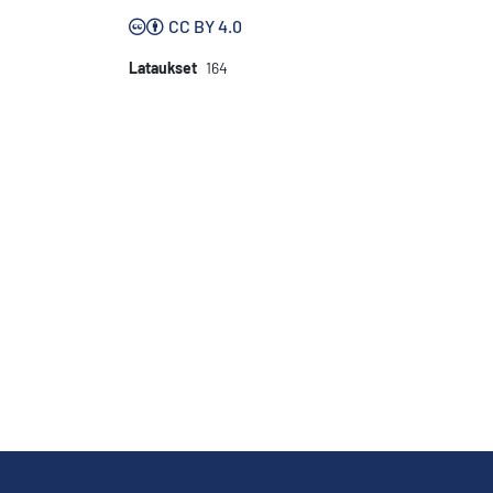
CC BY 4.0
Lataukset
164