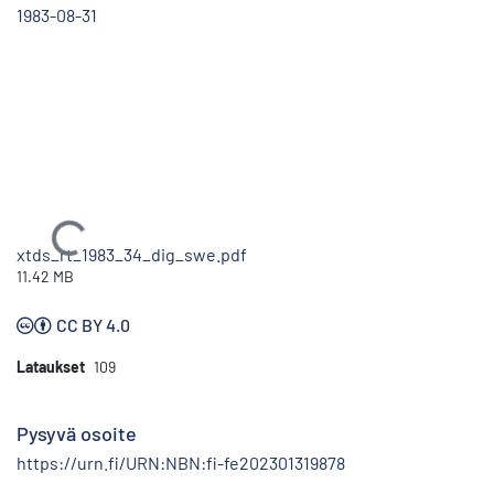
1983-08-31
Ladataan...
xtds_rt_1983_34_dig_swe.pdf
11.42 MB
CC BY 4.0
Lataukset
109
Pysyvä osoite
https://urn.fi/URN:NBN:fi-fe202301319878