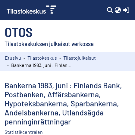
(c
OTOS
Tilastokeskuksen julkaisut verkossa
Etusivu
Tilastokeskus
Tilastojulkaisut
Kokoelmat
Bankerna 1983, juni : Finlands Bank, Postbanken, Affärsbankerna, Hypoteksbankerna, Sparbankerna, Andelsbankerna, Utlandsägda penninginrättningar
Selaa
Bankerna 1983, juni : Finlands Bank,
Postbanken, Affärsbankerna,
Hypoteksbankerna, Sparbankerna,
Andelsbankerna, Utlandsägda
penninginrättningar
Statistikcentralen