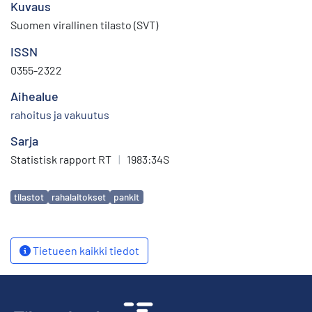
Kuvaus
Suomen virallinen tilasto (SVT)
ISSN
0355-2322
Aihealue
rahoitus ja vakuutus
Sarja
Statistisk rapport RT
|
1983:34S
Avainsanat
tilastot
rahalaitokset
pankit
Tietueen kaikki tiedot