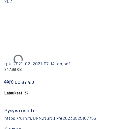
2021
Ladataan...
rpk_2021_02_2021-07-14_en.pdf
247.69 KB
CC BY 4.0
Lataukset
37
Pysyvä osoite
https://urn.fi/URN:NBN:fi-fe20230825107755
Kuvaus