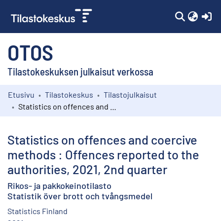
(c
OTOS
Tilastokeskuksen julkaisut verkossa
Etusivu
Tilastokeskus
Tilastojulkaisut
Kokoelmat
Statistics on offences and coercive methods : Offences reported to the authorities, 2021, 2nd quarter
Selaa
Statistics on offences and coercive
methods : Offences reported to the
authorities, 2021, 2nd quarter
Rikos- ja pakkokeinotilasto
Statistik över brott och tvångsmedel
Statistics Finland