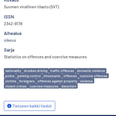
Suomen virallinen tilasto (SVT)
ISSN
2342-9178
Aihealue
oikeus
Sarja
Statistics on offences and coercive measures
Avainsanat
nationality
drunken driving
traffic offences
domestic violence
police
parking control
intoxicants
offences
customs offences
victims
foreigners
offences against property
violence
violent crimes
coercive measures
detention
Tietueen kaikki tiedot