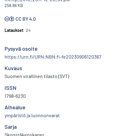
258.86 KB
CC BY 4.0
Lataukset
24
Pysyvä osoite
https://urn.fi/URN:NBN:fi-fe20230906120367
Kuvaus
Suomen virallinen tilasto (SVT)
ISSN
1798-6230
Aihealue
ympäristö ja luonnonvarat
Sarja
Skogsräkenskaper