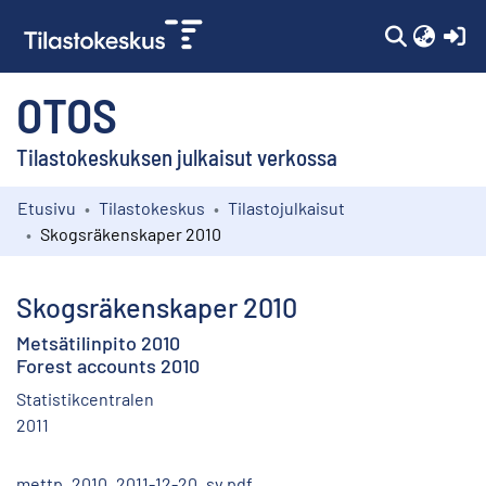
(c
OTOS
Tilastokeskuksen julkaisut verkossa
Etusivu
Tilastokeskus
Tilastojulkaisut
Kokoelmat
Skogsräkenskaper 2010
Selaa
Skogsräkenskaper 2010
Metsätilinpito 2010
Forest accounts 2010
Statistikcentralen
2011
mettp_2010_2011-12-20_sv.pdf