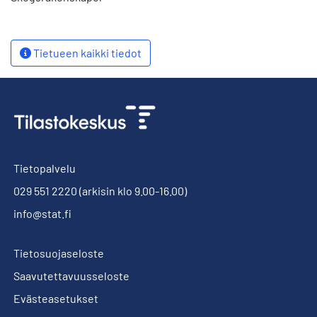
Tietueen kaikki tiedot
Tietopalvelu
029 551 2220
(arkisin klo 9.00-16.00)
info@stat.fi
Tietosuojaseloste
Saavutettavuusseloste
Evästeasetukset