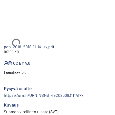
Ladataan...
pop_2018_2018-11-14_sv.pdf
197.04 KB
CC BY 4.0
Lataukset
25
Pysyvä osoite
https://urn.fi/URN:NBN:fi-fe20230831114177
Kuvaus
Suomen virallinen tilasto (SVT)