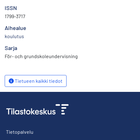
ISSN
1799-3717
Aihealue
koulutus
Sarja
För- och grundskoleundervisning
Tietueen kaikki tiedot
Tietopalvelu