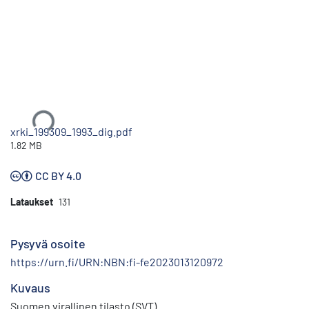
Ladataan...
xrki_199309_1993_dig.pdf
1.82 MB
CC BY 4.0
Lataukset
131
Pysyvä osoite
https://urn.fi/URN:NBN:fi-fe2023013120972
Kuvaus
Suomen virallinen tilasto (SVT)