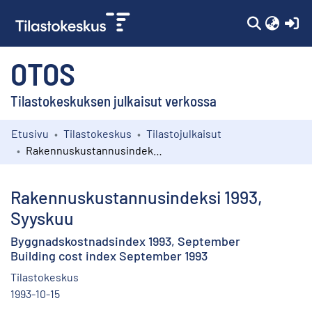
(c
OTOS
Tilastokeskuksen julkaisut verkossa
Etusivu
Tilastokeskus
Tilastojulkaisut
Kokoelmat
Rakennuskustannusindeksi 1993, Syyskuu
Selaa
Rakennuskustannusindeksi 1993,
Syyskuu
Byggnadskostnadsindex 1993, September
Building cost index September 1993
Tilastokeskus
1993-10-15