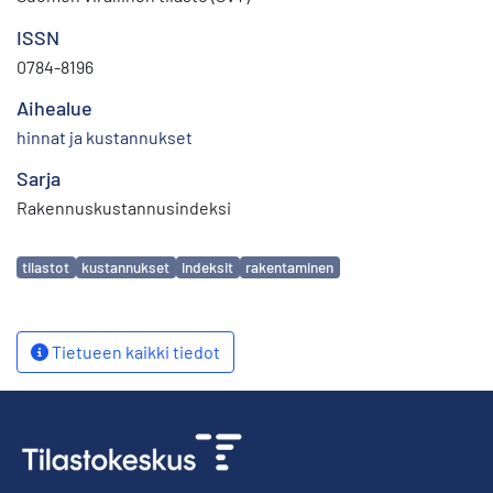
ISSN
0784-8196
Aihealue
hinnat ja kustannukset
Sarja
Rakennuskustannusindeksi
Avainsanat
tilastot
kustannukset
indeksit
rakentaminen
Tietueen kaikki tiedot