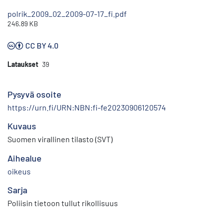
polrik_2009_02_2009-07-17_fi.pdf
246.89 KB
CC BY 4.0
Lataukset
39
Pysyvä osoite
https://urn.fi/URN:NBN:fi-fe20230906120574
Kuvaus
Suomen virallinen tilasto (SVT)
Aihealue
oikeus
Sarja
Poliisin tietoon tullut rikollisuus