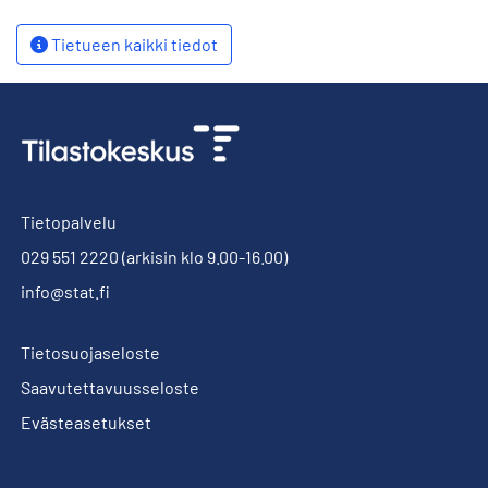
Tietueen kaikki tiedot
Tietopalvelu
029 551 2220
(arkisin klo 9.00-16.00)
info@stat.fi
Tietosuojaseloste
Saavutettavuusseloste
Evästeasetukset