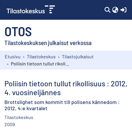
(c
OTOS
Tilastokeskuksen julkaisut verkossa
Etusivu
Tilastokeskus
Tilastojulkaisut
Kokoelmat
Poliisin tietoon tullut rikollisuus : 2012, 4. vuosineljännes
Selaa
Poliisin tietoon tullut rikollisuus : 2012,
4. vuosineljännes
Brottslighet som kommit till polisens kännedom :
2012, 4:e kvartalet
Tilastokeskus
2009