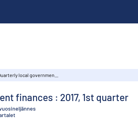
Quarterly local government finances : 2017, 1st quarter
nt finances : 2017, 1st quarter
 vuosineljännes
artalet