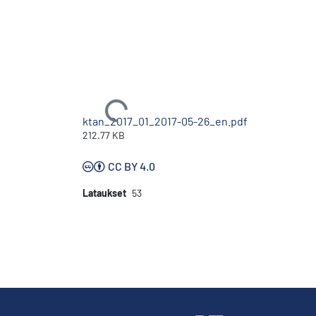
Ladataan...
ktan_2017_01_2017-05-26_en.pdf
212.77 KB
CC BY 4.0
Lataukset
53