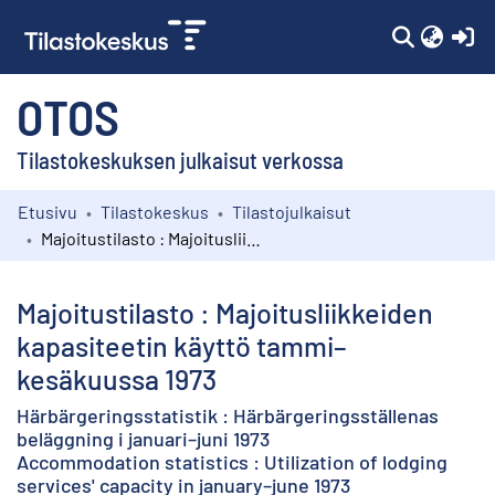
(c
OTOS
Tilastokeskuksen julkaisut verkossa
Etusivu
Tilastokeskus
Tilastojulkaisut
Kokoelmat
Majoitustilasto : Majoitusliikkeiden kapasiteetin käyttö tammi–kesäkuussa 1973
Selaa
Majoitustilasto : Majoitusliikkeiden
kapasiteetin käyttö tammi–
kesäkuussa 1973
Härbärgeringsstatistik : Härbärgeringsställenas
beläggning i januari–juni 1973
Accommodation statistics : Utilization of lodging
services' capacity in january–june 1973