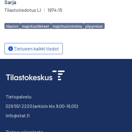
Sarja
Tilastotiedotus LI
|
1974:15
Avainsanat
tilastot
majoitusliikkeet
majoitustoiminta
yöpymiset
Tietueen kaikki tiedot
Tietopalvelu
029 551 2220
(arkisin klo 9.00-16.00)
info@stat.fi
Tietosuojaseloste