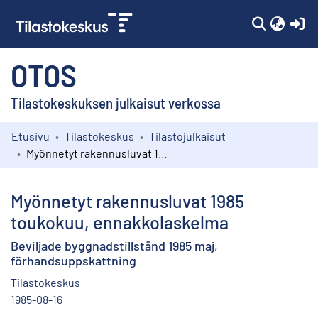
(c
OTOS
Tilastokeskuksen julkaisut verkossa
Etusivu
Tilastokeskus
Tilastojulkaisut
Kokoelmat
Myönnetyt rakennusluvat 1985 toukokuu, ennakkolaskelma
Selaa
Myönnetyt rakennusluvat 1985
toukokuu, ennakkolaskelma
Beviljade byggnadstillstånd 1985 maj,
förhandsuppskattning
Tilastokeskus
1985-08-16