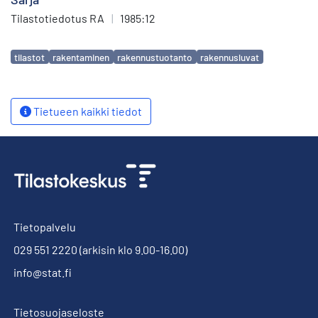
Tilastotiedotus RA
|
1985:12
Avainsanat
tilastot
rakentaminen
rakennustuotanto
rakennusluvat
Tietueen kaikki tiedot
Tietopalvelu
029 551 2220
(arkisin klo 9.00-16.00)
info@stat.fi
Tietosuojaseloste