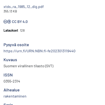
xtds_ra_1985_12_dig.pdf
355.13 KB
CC BY 4.0
Lataukset
128
Pysyvä osoite
https://urn.fi/URN:NBN:fi-fe2023013119440
Kuvaus
Suomen virallinen tilasto (SVT)
ISSN
0355-2314
Aihealue
rakentaminen
Sarja