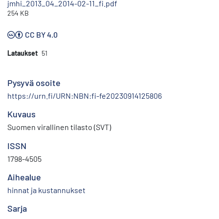
jmhi_2013_04_2014-02-11_fi.pdf
254 KB
CC BY 4.0
Lataukset
51
Pysyvä osoite
https://urn.fi/URN:NBN:fi-fe20230914125806
Kuvaus
Suomen virallinen tilasto (SVT)
ISSN
1798-4505
Aihealue
hinnat ja kustannukset
Sarja