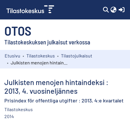
(c
OTOS
Tilastokeskuksen julkaisut verkossa
Etusivu
Tilastokeskus
Tilastojulkaisut
Kokoelmat
Julkisten menojen hintaindeksi : 2013, 4. vuosineljännes
Selaa
Julkisten menojen hintaindeksi :
2013, 4. vuosineljännes
Prisindex för offentliga utgifter : 2013, 4:e kvartalet
Tilastokeskus
2014