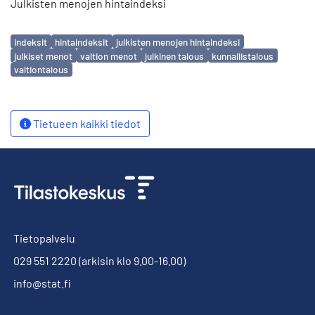
Julkisten menojen hintaindeksi
Avainsanat
indeksit
hintaindeksit
julkisten menojen hintaindeksi
julkiset menot
valtion menot
julkinen talous
kunnallistalous
valtiontalous
Tietueen kaikki tiedot
Tietopalvelu
029 551 2220
(arkisin klo 9.00-16.00)
info@stat.fi