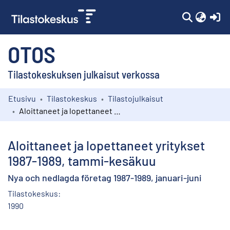
(c
OTOS
Tilastokeskuksen julkaisut verkossa
Etusivu
Tilastokeskus
Tilastojulkaisut
Kokoelmat
Aloittaneet ja lopettaneet yritykset 1987-1989, tammi-kesäkuu
Selaa
Aloittaneet ja lopettaneet yritykset
1987-1989, tammi-kesäkuu
Nya och nedlagda företag 1987-1989, januari-juni
Tilastokeskus:
1990