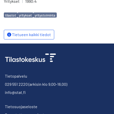
Yritykset
|
1990:4
Avainsanat
tilastot
yritykset
yritystoiminta
Tietueen kaikki tiedot
Tietopalvelu
029 551 2220
(arkisin klo 9.00-16.00)
info@stat.fi
Tietosuojaseloste