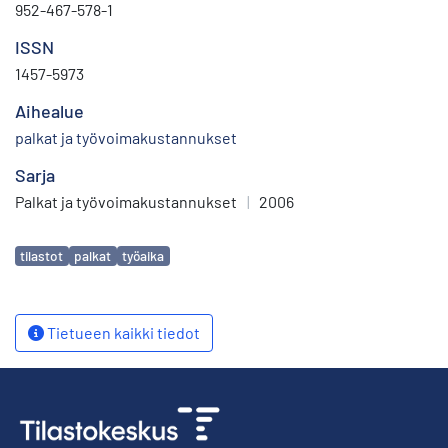
952-467-578-1
ISSN
1457-5973
Aihealue
palkat ja työvoimakustannukset
Sarja
Palkat ja työvoimakustannukset
|
2006
Avainsanat
tilastot
palkat
työaika
Tietueen kaikki tiedot