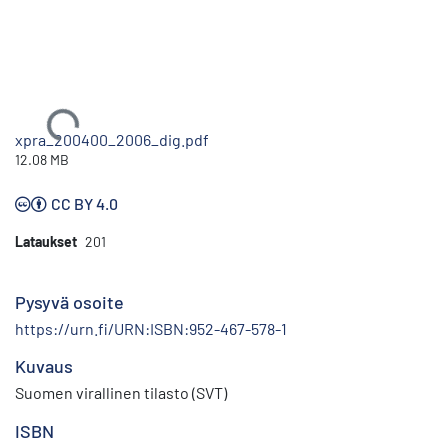
Ladataan...
xpra_200400_2006_dig.pdf
12.08 MB
CC BY 4.0
Lataukset
201
Pysyvä osoite
https://urn.fi/URN:ISBN:952-467-578-1
Kuvaus
Suomen virallinen tilasto (SVT)
ISBN