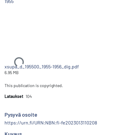
1955
Ladataan...
xsupa_d_195500_1955-1956_dig.pdf
6.95 MB
This publication is copyrighted.
Lataukset
104
Pysyvä osoite
https://urn.fi/URN:NBN:fi-fe2023013110208
Kuvaus