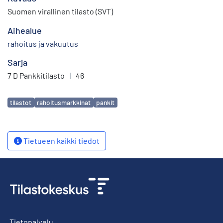
Suomen virallinen tilasto (SVT)
Aihealue
rahoitus ja vakuutus
Sarja
7 D Pankkitilasto
|
46
Avainsanat
tilastot
rahoitusmarkkinat
pankit
Tietueen kaikki tiedot
Tietopalvelu