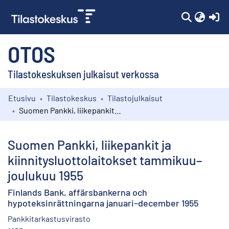
(c
OTOS
Tilastokeskuksen julkaisut verkossa
Etusivu
Tilastokeskus
Tilastojulkaisut
Kokoelmat
Suomen Pankki, liikepankit ja kiinnitysluottolaitokset tammikuu–joulukuu 1955
Selaa
Suomen Pankki, liikepankit ja
kiinnitysluottolaitokset tammikuu–
joulukuu 1955
Finlands Bank, affärsbankerna och
hypoteksinrättningarna januari–december 1955
Pankkitarkastusvirasto