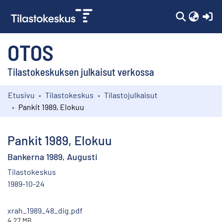
(c
OTOS
Tilastokeskuksen julkaisut verkossa
Etusivu
Tilastokeskus
Tilastojulkaisut
Kokoelmat
Pankit 1989, Elokuu
Selaa
Pankit 1989, Elokuu
Bankerna 1989, Augusti
Tilastokeskus
1989-10-24
xrah_1989_48_dig.pdf
4.27 MB