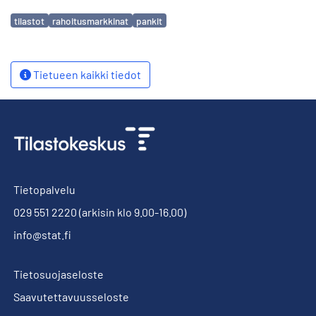
Avainsanat
tilastot
rahoitusmarkkinat
pankit
Tietueen kaikki tiedot
Tietopalvelu
029 551 2220
(arkisin klo 9.00-16.00)
info@stat.fi
Tietosuojaseloste
Saavutettavuusseloste