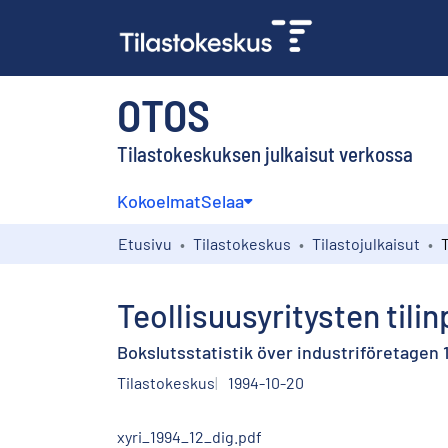
OTOS
Tilastokeskuksen julkaisut verkossa
Kokoelmat
Selaa
Etusivu
Tilastokeskus
Tilastojulkaisut
Teollisuusyritysten tili
Bokslutsstatistik över industriföretagen 
Tilastokeskus
1994-10-20
xyri_1994_12_dig.pdf