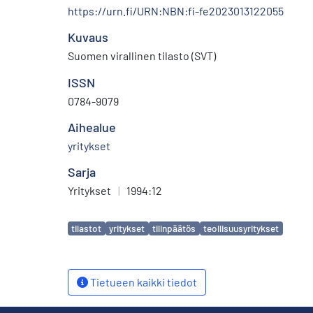
https://urn.fi/URN:NBN:fi-fe2023013122055
Kuvaus
Suomen virallinen tilasto (SVT)
ISSN
0784-9079
Aihealue
yritykset
Sarja
Yritykset
|
1994:12
Avainsanat
tilastot
yritykset
tilinpäätös
teollisuusyritykset
Tietueen kaikki tiedot