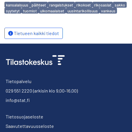
Avainsanat
kansalaisuus
päihteet
rangaistukset
rikokset
rikosasiat
sakko
syytetyt
tuomiot
ulkomaalaiset
uusintarikollisuus
vankeus
Tietueen kaikki tiedot
Tietopalvelu
029 551 2220
(arkisin klo 9.00-16.00)
info@stat.fi
Tietosuojaseloste
Saavutettavuusseloste