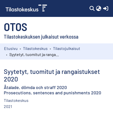
(c
OTOS
Tilastokeskuksen julkaisut verkossa
Etusivu
Tilastokeskus
Tilastojulkaisut
Kokoelmat
Syytetyt, tuomitut ja rangaistukset 2020
Selaa
Syytetyt, tuomitut ja rangaistukset
2020
Åtalade, dömda och straff 2020
Prosecutions, sentences and punishments 2020
Tilastokeskus
2021