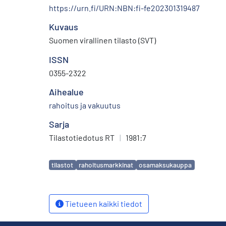
https://urn.fi/URN:NBN:fi-fe202301319487
Kuvaus
Suomen virallinen tilasto (SVT)
ISSN
0355-2322
Aihealue
rahoitus ja vakuutus
Sarja
Tilastotiedotus RT
|
1981:7
Avainsanat
tilastot
rahoitusmarkkinat
osamaksukauppa
Tietueen kaikki tiedot