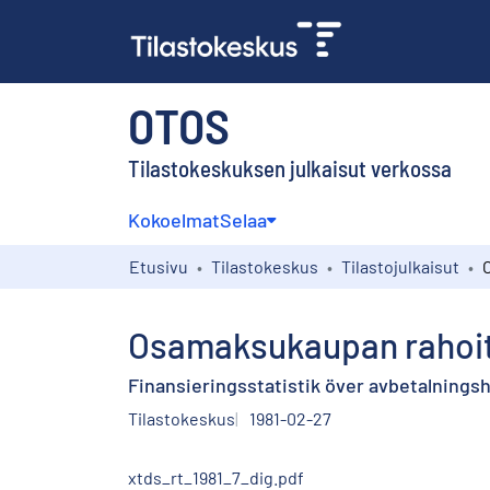
OTOS
Tilastokeskuksen julkaisut verkossa
Kokoelmat
Selaa
Etusivu
Tilastokeskus
Tilastojulkaisut
Osamaksukaupan rahoitu
Finansieringsstatistik över avbetalningsha
Tilastokeskus
1981-02-27
xtds_rt_1981_7_dig.pdf