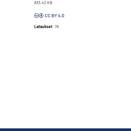
833.42 KB
CC BY 4.0
Lataukset
76