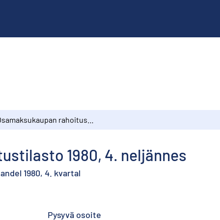
Osamaksukaupan rahoitustilasto 1980, 4. neljännes
stilasto 1980, 4. neljännes
ndel 1980, 4. kvartal
Pysyvä osoite