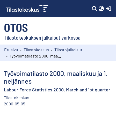
(c
OTOS
Tilastokeskuksen julkaisut verkossa
Etusivu
Tilastokeskus
Tilastojulkaisut
Kokoelmat
Työvoimatilasto 2000, maaliskuu ja 1. neljännes
Selaa
Työvoimatilasto 2000, maaliskuu ja 1.
neljännes
Labour Force Statistics 2000, March and 1st quarter
Tilastokeskus
2000-05-05