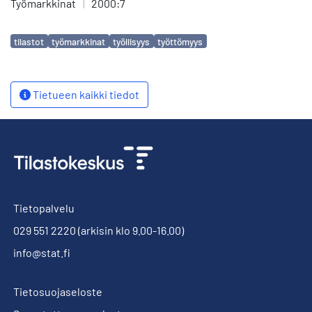
Työmarkkinat
|
2000:7
Avainsanat
tilastot
työmarkkinat
työllisyys
työttömyys
Tietueen kaikki tiedot
Tietopalvelu
029 551 2220
(arkisin klo 9.00-16.00)
info@stat.fi
Tietosuojaseloste