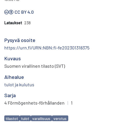
CC BY 4.0
Lataukset
238
Pysyvä osoite
https://urn.fi/URN:NBN:fi-fe202301318375
Kuvaus
Suomen virallinen tilasto (SVT)
Aihealue
tulot ja kulutus
Sarja
4 Förmögenhets-förhållanden
|
1
Avainsanat
tilastot
tulot
varallisuus
verotus