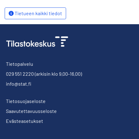
Tietueen kaikki tiedot
Tietopalvelu
029 551 2220
(arkisin klo 9.00-16.00)
info@stat.fi
Tietosuojaseloste
Saavutettavuusseloste
Evästeasetukset