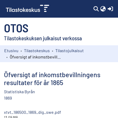
(c
OTOS
Tilastokeskuksen julkaisut verkossa
Etusivu
Tilastokeskus
Tilastojulkaisut
Kokoelmat
Öfversigt af inkomstbevillningens resultater för år 1865
Selaa
Öfversigt af inkomstbevillningens
resultater för år 1865
Statistiska Byrån
1869
xtvt_186500_1869_dig_swe.pdf
13.09 MB