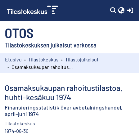
(c
OTOS
Tilastokeskuksen julkaisut verkossa
Etusivu
Tilastokeskus
Tilastojulkaisut
Kokoelmat
Osamaksukaupan rahoitustilastoa, huhti–kesäkuu 1974
Selaa
Osamaksukaupan rahoitustilastoa,
huhti–kesäkuu 1974
Finansieringsstatistik över avbetalningshandel,
april–juni 1974
Tilastokeskus
1974-08-30