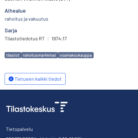
Aihealue
rahoitus ja vakuutus
Sarja
Tilastotiedotus RT
|
1974:17
Avainsanat
tilastot
rahoitusmarkkinat
osamaksukauppa
Tietueen kaikki tiedot
Tietopalvelu