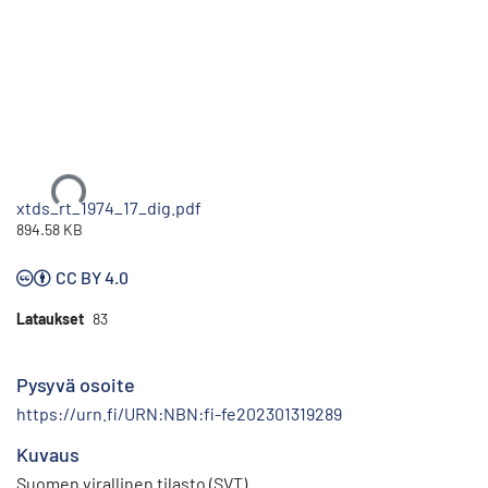
Ladataan...
xtds_rt_1974_17_dig.pdf
894.58 KB
CC BY 4.0
Lataukset
83
Pysyvä osoite
https://urn.fi/URN:NBN:fi-fe202301319289
Kuvaus
Suomen virallinen tilasto (SVT)