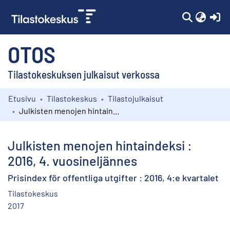
(c
OTOS
Tilastokeskuksen julkaisut verkossa
Etusivu
Tilastokeskus
Tilastojulkaisut
Kokoelmat
Julkisten menojen hintaindeksi : 2016, 4. vuosineljännes
Selaa
Julkisten menojen hintaindeksi :
2016, 4. vuosineljännes
Prisindex för offentliga utgifter : 2016, 4:e kvartalet
Tilastokeskus
2017