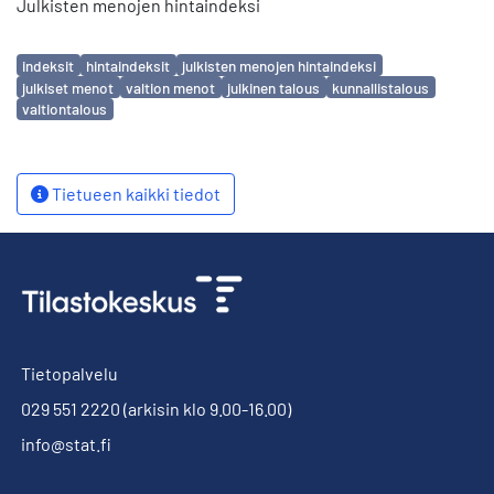
Julkisten menojen hintaindeksi
Avainsanat
indeksit
hintaindeksit
julkisten menojen hintaindeksi
julkiset menot
valtion menot
julkinen talous
kunnallistalous
valtiontalous
Tietueen kaikki tiedot
Tietopalvelu
029 551 2220
(arkisin klo 9.00-16.00)
info@stat.fi