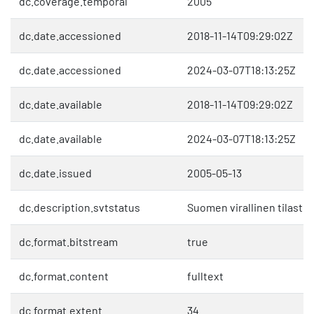
dc.coverage.temporal
2005
dc.date.accessioned
2018-11-14T09:29:02Z
dc.date.accessioned
2024-03-07T18:13:25Z
dc.date.available
2018-11-14T09:29:02Z
dc.date.available
2024-03-07T18:13:25Z
dc.date.issued
2005-05-13
dc.description.svtstatus
Suomen virallinen tilasto 
dc.format.bitstream
true
dc.format.content
fulltext
dc.format.extent
34