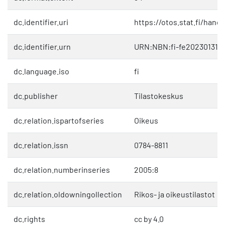
dc.identifier.uri
https://otos.stat.fi/hand
dc.identifier.urn
URN:NBN:fi-fe202301312
dc.language.iso
fi
dc.publisher
Tilastokeskus
dc.relation.ispartofseries
Oikeus
dc.relation.issn
0784-8811
dc.relation.numberinseries
2005:8
dc.relation.oldowningollection
Rikos- ja oikeustilastot
dc.rights
cc by 4.0