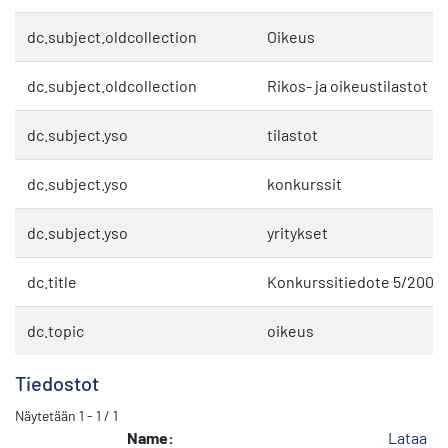
dc.subject.oldcollection
Oikeus
dc.subject.oldcollection
Rikos- ja oikeustilastot
dc.subject.yso
tilastot
dc.subject.yso
konkurssit
dc.subject.yso
yritykset
dc.title
Konkurssitiedote 5/2005
dc.topic
oikeus
Tiedostot
Näytetään
1 - 1 / 1
Name:
Lataa