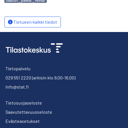
tilastot
palkat
hinnat
Tietueen kaikki tiedot
Tietopalvelu
029 551 2220
(arkisin klo 9.00-16.00)
info@stat.fi
Tietosuojaseloste
Saavutettavuusseloste
Evästeasetukset