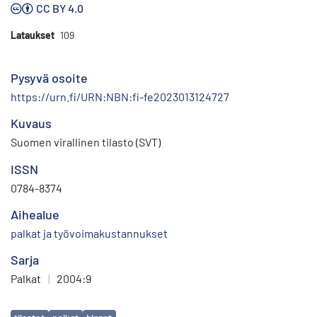
CC BY 4.0
Lataukset
109
Pysyvä osoite
https://urn.fi/URN:NBN:fi-fe2023013124727
Kuvaus
Suomen virallinen tilasto (SVT)
ISSN
0784-8374
Aihealue
palkat ja työvoimakustannukset
Sarja
Palkat
|
2004:9
Avainsanat