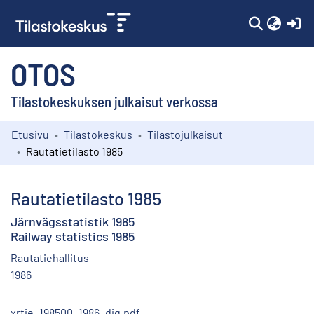
(c
OTOS
Tilastokeskuksen julkaisut verkossa
Etusivu
Tilastokeskus
Tilastojulkaisut
Kokoelmat
Rautatietilasto 1985
Selaa
Rautatietilasto 1985
Järnvägsstatistik 1985
Railway statistics 1985
Rautatiehallitus
1986
xrtie_198500_1986_dig.pdf