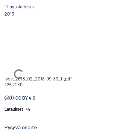
Tilastokeskus
2013
Ladataan...
jyev_2013_02_2013-09-30_fi.pdf
226.21 KB
CC BY 4.0
Lataukset
44
Pysyvä osoite