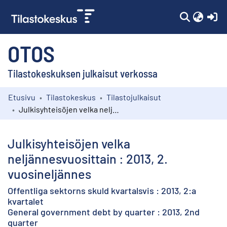
(c
OTOS
Tilastokeskuksen julkaisut verkossa
Etusivu
Tilastokeskus
Tilastojulkaisut
Kokoelmat
Julkisyhteisöjen velka neljännesvuosittain : 2013, 2. vuosineljännes
Selaa
Julkisyhteisöjen velka
neljännesvuosittain : 2013, 2.
vuosineljännes
Offentliga sektorns skuld kvartalsvis : 2013, 2:a
kvartalet
General government debt by quarter : 2013, 2nd
quarter