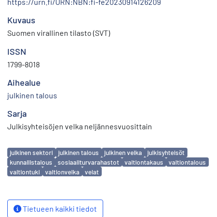
https://urn.fi/URN:NBN:fi-fe20230914126209
Kuvaus
Suomen virallinen tilasto (SVT)
ISSN
1799-8018
Aihealue
julkinen talous
Sarja
Julkisyhteisöjen velka neljännesvuosittain
Avainsanat
julkinen sektori
julkinen talous
julkinen velka
julkisyhteisöt
kunnallistalous
sosiaaliturvarahastot
valtiontakaus
valtiontalous
valtiontuki
valtionvelka
velat
Tietueen kaikki tiedot