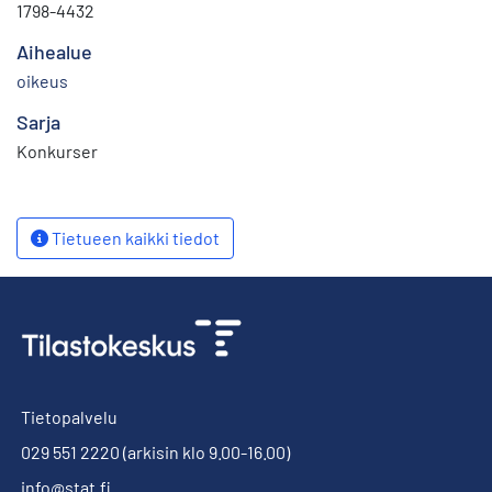
1798-4432
Aihealue
oikeus
Sarja
Konkurser
Tietueen kaikki tiedot
Tietopalvelu
029 551 2220
(arkisin klo 9.00-16.00)
info@stat.fi