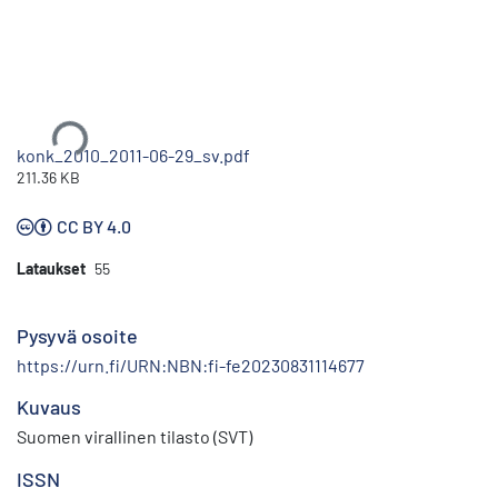
Ladataan...
konk_2010_2011-06-29_sv.pdf
211.36 KB
CC BY 4.0
Lataukset
55
Pysyvä osoite
https://urn.fi/URN:NBN:fi-fe20230831114677
Kuvaus
Suomen virallinen tilasto (SVT)
ISSN