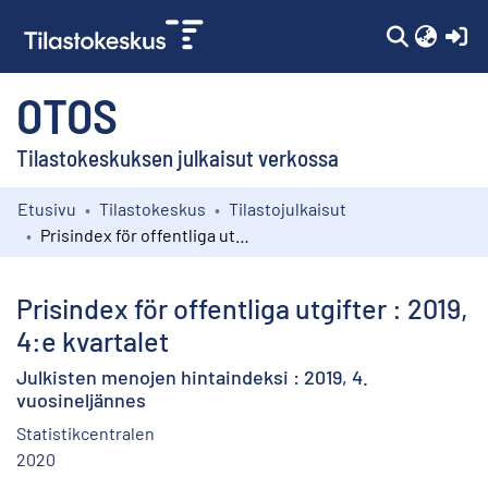
(c
OTOS
Tilastokeskuksen julkaisut verkossa
Etusivu
Tilastokeskus
Tilastojulkaisut
Kokoelmat
Prisindex för offentliga utgifter : 2019, 4:e kvartalet
Selaa
Prisindex för offentliga utgifter : 2019,
4:e kvartalet
Julkisten menojen hintaindeksi : 2019, 4.
vuosineljännes
Statistikcentralen
2020