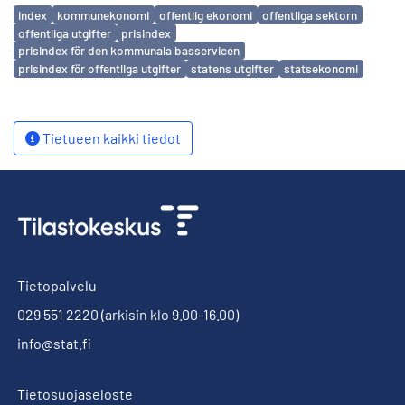
Avainsanat
index
kommunekonomi
offentlig ekonomi
offentliga sektorn
offentliga utgifter
prisindex
prisindex för den kommunala basservicen
prisindex för offentliga utgifter
statens utgifter
statsekonomi
Tietueen kaikki tiedot
Tietopalvelu
029 551 2220
(arkisin klo 9.00-16.00)
info@stat.fi
Tietosuojaseloste