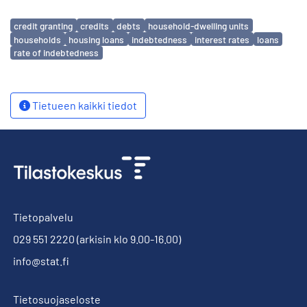
Avainsanat
credit granting
credits
debts
household-dwelling units
households
housing loans
indebtedness
interest rates
loans
rate of indebtedness
Tietueen kaikki tiedot
Tietopalvelu
029 551 2220
(arkisin klo 9.00-16.00)
info@stat.fi
Tietosuojaseloste