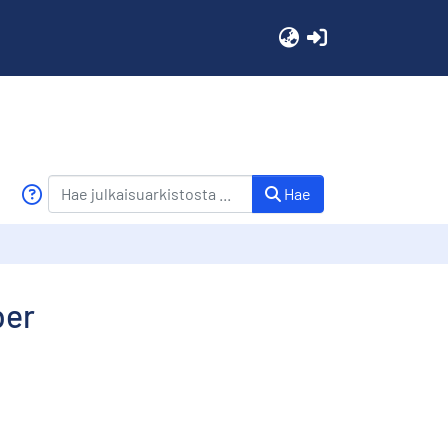
(current)
Hae
ber