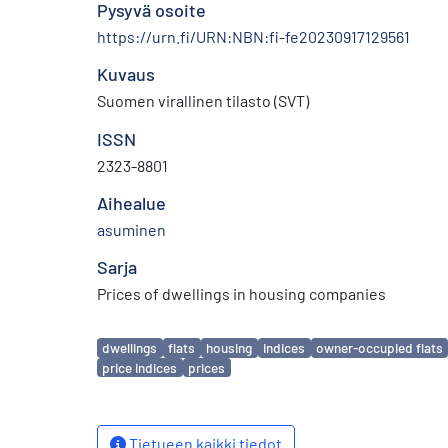
Pysyvä osoite
https://urn.fi/URN:NBN:fi-fe20230917129561
Kuvaus
Suomen virallinen tilasto (SVT)
ISSN
2323-8801
Aihealue
asuminen
Sarja
Prices of dwellings in housing companies
Avainsanat
dwellings
flats
housing
indices
owner-occupied flats
price indices
prices
Tietueen kaikki tiedot