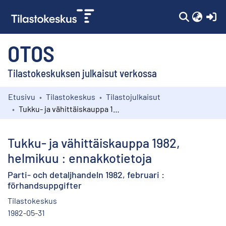
(c
OTOS
Tilastokeskuksen julkaisut verkossa
Etusivu
Tilastokeskus
Tilastojulkaisut
Kokoelmat
Tukku- ja vähittäiskauppa 1982, helmikuu : ennakkotietoja
Selaa
Tukku- ja vähittäiskauppa 1982,
helmikuu : ennakkotietoja
Parti- och detaljhandeln 1982, februari :
förhandsuppgifter
Tilastokeskus
1982-05-31