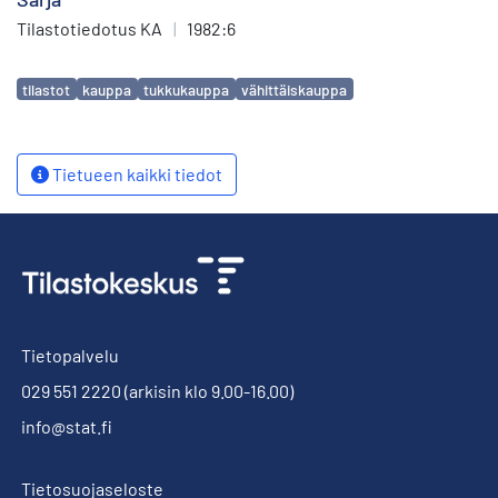
Tilastotiedotus KA
|
1982:6
Avainsanat
tilastot
kauppa
tukkukauppa
vähittäiskauppa
Tietueen kaikki tiedot
Tietopalvelu
029 551 2220
(arkisin klo 9.00-16.00)
info@stat.fi
Tietosuojaseloste