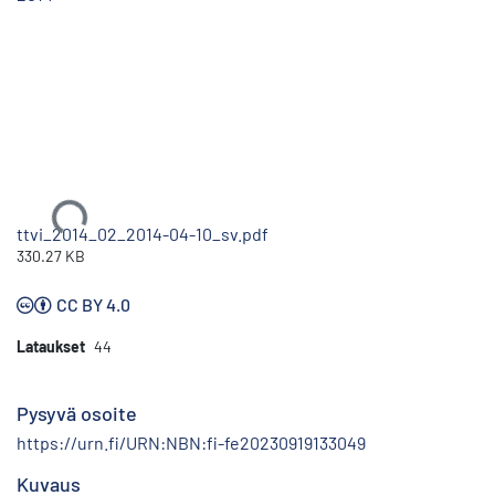
Ladataan...
ttvi_2014_02_2014-04-10_sv.pdf
330.27 KB
CC BY 4.0
Lataukset
44
Pysyvä osoite
https://urn.fi/URN:NBN:fi-fe20230919133049
Kuvaus