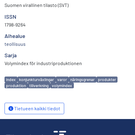
Suomen virallinen tilasto (SVT)
ISSN
1798-9264
Aihealue
teollisuus
Sarja
Volymindex för industriproduktionen
Avainsanat
index
konjunkturväxlingar
varor
näringsgrenar
produkter
produktion
tillverkning
volymindex
Tietueen kaikki tiedot