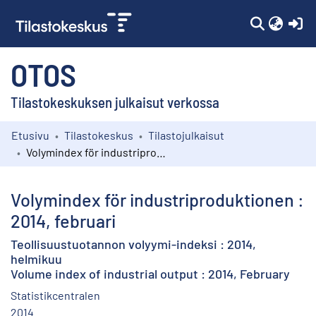
(c
OTOS
Tilastokeskuksen julkaisut verkossa
Etusivu
Tilastokeskus
Tilastojulkaisut
Kokoelmat
Volymindex för industriproduktionen : 2014, februari
Selaa
Volymindex för industriproduktionen :
2014, februari
Teollisuustuotannon volyymi-indeksi : 2014,
helmikuu
Volume index of industrial output : 2014, February
Statistikcentralen
2014