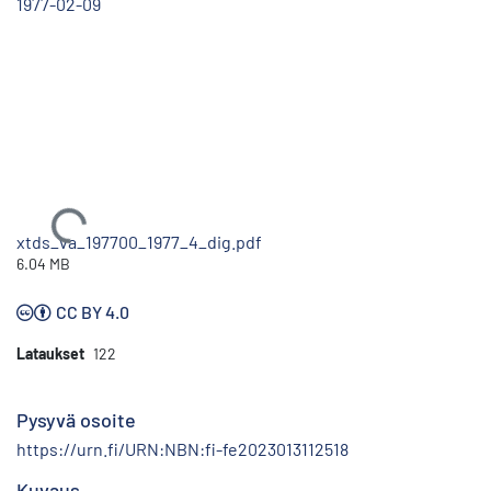
1977-02-09
Ladataan...
xtds_va_197700_1977_4_dig.pdf
6.04 MB
CC BY 4.0
Lataukset
122
Pysyvä osoite
https://urn.fi/URN:NBN:fi-fe2023013112518
Kuvaus