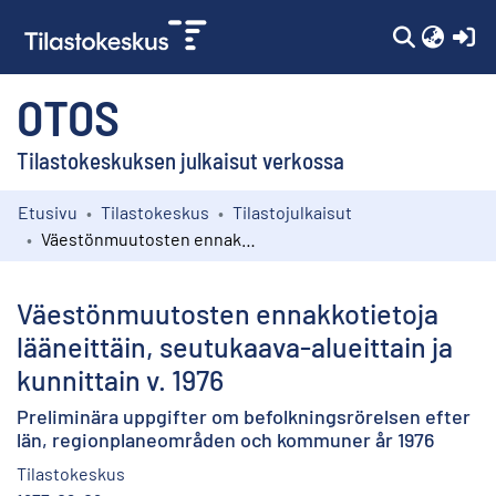
(c
OTOS
Tilastokeskuksen julkaisut verkossa
Etusivu
Tilastokeskus
Tilastojulkaisut
Kokoelmat
Väestönmuutosten ennakkotietoja lääneittäin, seutukaava-alueittain ja kunnittain v. 1976
Selaa
Väestönmuutosten ennakkotietoja
lääneittäin, seutukaava-alueittain ja
kunnittain v. 1976
Preliminära uppgifter om befolkningsrörelsen efter
län, regionplaneområden och kommuner år 1976
Tilastokeskus