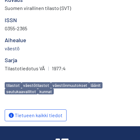
Suomen virallinen tilasto (SVT)
ISSN
0355-2365
Aihealue
väestö
Sarja
Tilastotiedotus VÄ
|
1977:4
Avainsanat
tilastot
väestötilastot
väestönmuutokset
läänit
seutukaavaliitot
kunnat
Tietueen kaikki tiedot