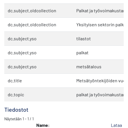
dc.subject.oldcollection
Palkat ja työvoimakustan
dc.subject.oldcollection
Yksityisen sektorin palkat
dc.subject.yso
tilastot
dc.subject.yso
palkat
dc.subject.yso
metsätalous
dc.title
Metsätyöntekijöiden vuos
dc.topic
palkat ja työvoimakustan
Tiedostot
Näytetään
1 - 1 / 1
Name:
Lataa