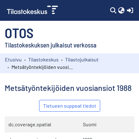
(c
OTOS
Tilastokeskuksen julkaisut verkossa
Etusivu
Tilastokeskus
Tilastojulkaisut
Kokoelmat
Metsätyöntekijöiden vuosiansiot 1988
Selaa
Metsätyöntekijöiden vuosiansiot 1988
Tietueen suppeat tiedot
dc.coverage.spatial
Suomi