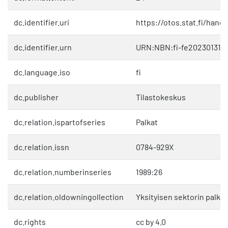
dc.identifier.uri
https://otos.stat.fi/hand
dc.identifier.urn
URN:NBN:fi-fe202301312
dc.language.iso
fi
dc.publisher
Tilastokeskus
dc.relation.ispartofseries
Palkat
dc.relation.issn
0784-929X
dc.relation.numberinseries
1989:26
dc.relation.oldowningollection
Yksityisen sektorin palkat
dc.rights
cc by 4.0