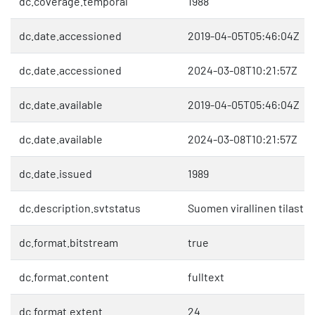
dc.coverage.temporal
1988
dc.date.accessioned
2019-04-05T05:46:04Z
dc.date.accessioned
2024-03-08T10:21:57Z
dc.date.available
2019-04-05T05:46:04Z
dc.date.available
2024-03-08T10:21:57Z
dc.date.issued
1989
dc.description.svtstatus
Suomen virallinen tilasto 
dc.format.bitstream
true
dc.format.content
fulltext
dc.format.extent
24