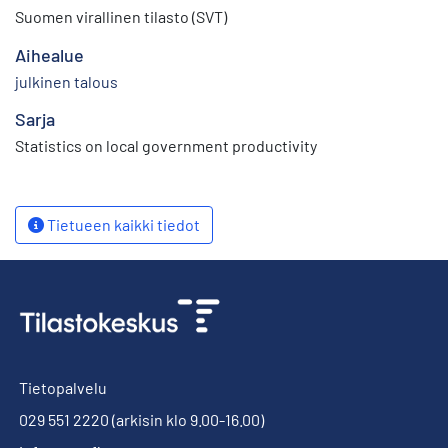
Suomen virallinen tilasto (SVT)
Aihealue
julkinen talous
Sarja
Statistics on local government productivity
Tietueen kaikki tiedot
Tietopalvelu
029 551 2220
(arkisin klo 9.00-16.00)