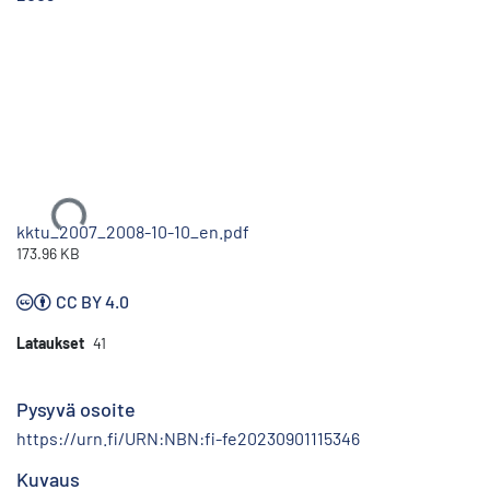
Ladataan...
kktu_2007_2008-10-10_en.pdf
173.96 KB
CC BY 4.0
Lataukset
41
Pysyvä osoite
https://urn.fi/URN:NBN:fi-fe20230901115346
Kuvaus