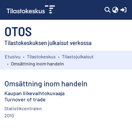
(c
OTOS
Tilastokeskuksen julkaisut verkossa
Etusivu
Tilastokeskus
Tilastojulkaisut
Kokoelmat
Omsättning inom handeln
Selaa
Omsättning inom handeln
Kaupan liikevaihtokuvaaja
Turnover of trade
Statistikcentralen
2010