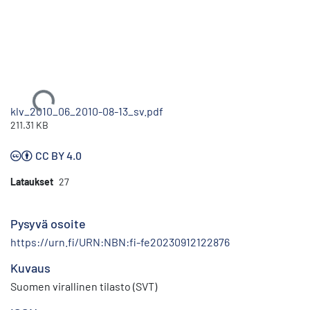
Ladataan...
klv_2010_06_2010-08-13_sv.pdf
211.31 KB
CC BY 4.0
Lataukset
27
Pysyvä osoite
https://urn.fi/URN:NBN:fi-fe20230912122876
Kuvaus
Suomen virallinen tilasto (SVT)