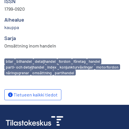
ISSN
1799-0920
Aihealue
kauppa
Sarja
Omsättning inom handeln
Avainsanat
bilar
bilhandel
detaljhandel
fordon
företag
handel
parti- och detaljhandel
index
konjunkturväxlingar
motorfordon
näringsgrenar
omsättning
partihandel
Tietueen kaikki tiedot