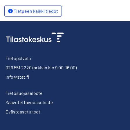
Tietueen kaikki tiedot
Tietopalvelu
029 551 2220
(arkisin klo 9.00-16.00)
info@stat.fi
Tietosuojaseloste
Saavutettavuusseloste
Evästeasetukset