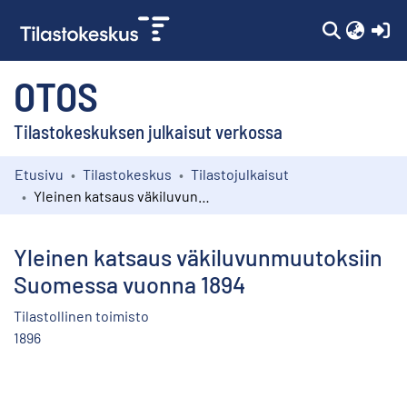
(c
OTOS
Tilastokeskuksen julkaisut verkossa
Etusivu
Tilastokeskus
Tilastojulkaisut
Kokoelmat
Yleinen katsaus väkiluvunmuutoksiin Suomessa vuonna 1894
Selaa
Yleinen katsaus väkiluvunmuutoksiin
Suomessa vuonna 1894
Tilastollinen toimisto
1896