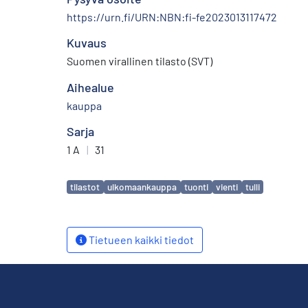
https://urn.fi/URN:NBN:fi-fe2023013117472
Kuvaus
Suomen virallinen tilasto (SVT)
Aihealue
kauppa
Sarja
1 A
|
31
Avainsanat
tilastot
ulkomaankauppa
tuonti
vienti
tulli
Tietueen kaikki tiedot