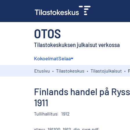
OTOS
Tilastokeskuksen julkaisut verkossa
Kokoelmat
Selaa
Etusivu
Tilastokeskus
Tilastojulkaisut
Finlands handel på Ryss
1911
Tullihallitus
1912
xtavu_191100_1912_dig_swe.pdf