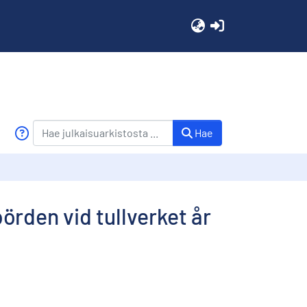
(current)
Hae
örden vid tullverket år