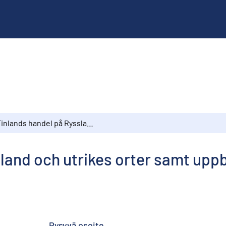
Finlands handel på Ryssland och utrikes orter samt uppbörden vid tullverket år 1911
land och utrikes orter samt uppb
Pysyvä osoite