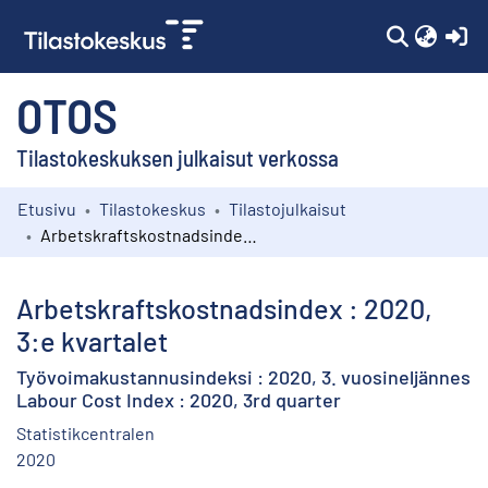
(c
OTOS
Tilastokeskuksen julkaisut verkossa
Etusivu
Tilastokeskus
Tilastojulkaisut
Kokoelmat
Arbetskraftskostnadsindex : 2020, 3:e kvartalet
Selaa
Arbetskraftskostnadsindex : 2020,
3:e kvartalet
Työvoimakustannusindeksi : 2020, 3. vuosineljännes
Labour Cost Index : 2020, 3rd quarter
Statistikcentralen
2020