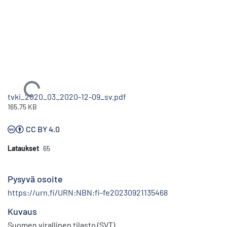
Ladataan...
tvki_2020_03_2020-12-09_sv.pdf
165.75 KB
CC BY 4.0
Lataukset
65
Pysyvä osoite
https://urn.fi/URN:NBN:fi-fe20230921135468
Kuvaus
Suomen virallinen tilasto (SVT)