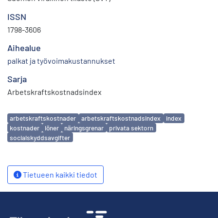
ISSN
1798-3606
Aihealue
palkat ja työvoimakustannukset
Sarja
Arbetskraftskostnadsindex
Avainsanat
arbetskraftskostnader
arbetskraftskostnadsindex
index
kostnader
löner
näringsgrenar
privata sektorn
socialskyddsavgifter
Tietueen kaikki tiedot