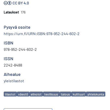
CC BY 4.0
Lataukset
176
Pysyvä osoite
https://urn.fi/URN:ISBN:978-952-244-602-2
ISBN
978-952-244-602-2
ISSN
2242-8488
Aihealue
yleistilastot
Avainsanat
tilastot
väestö
elinolot
teollisuus
talous
kulttuuri
yhteiskunta