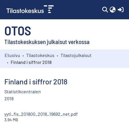
(c
OTOS
Tilastokeskuksen julkaisut verkossa
Etusivu
Tilastokeskus
Tilastojulkaisut
Kokoelmat
Finland i siffror 2018
Selaa
Finland i siffror 2018
Statistikcentralen
2018
yyti_fis_201800_2018_19692_net.pdf
3.94 MB