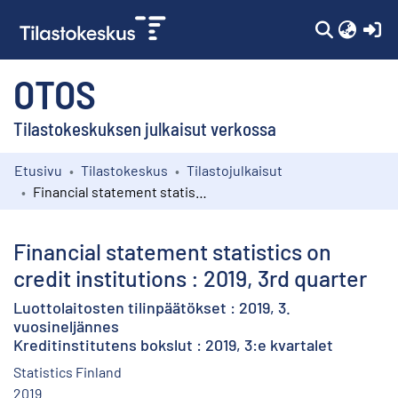
(c
OTOS
Tilastokeskuksen julkaisut verkossa
Etusivu
Tilastokeskus
Tilastojulkaisut
Kokoelmat
Financial statement statistics on credit institutions : 2019, 3rd quarter
Selaa
Financial statement statistics on
credit institutions : 2019, 3rd quarter
Luottolaitosten tilinpäätökset : 2019, 3.
vuosineljännes
Kreditinstitutens bokslut : 2019, 3:e kvartalet
Statistics Finland
2019