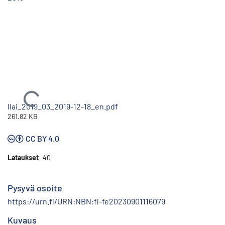
Ladataan...
llai_2019_03_2019-12-18_en.pdf
261.82 KB
CC BY 4.0
Lataukset
40
Pysyvä osoite
https://urn.fi/URN:NBN:fi-fe20230901116079
Kuvaus