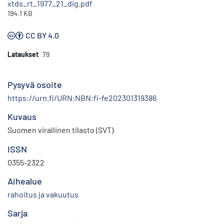
xtds_rt_1977_21_dig.pdf
194.1 KB
CC BY 4.0
Lataukset
79
Pysyvä osoite
https://urn.fi/URN:NBN:fi-fe202301319386
Kuvaus
Suomen virallinen tilasto (SVT)
ISSN
0355-2322
Aihealue
rahoitus ja vakuutus
Sarja