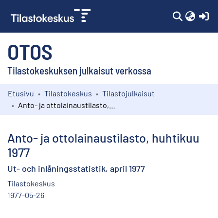
(c
OTOS
Tilastokeskuksen julkaisut verkossa
Etusivu
Tilastokeskus
Tilastojulkaisut
Kokoelmat
Anto- ja ottolainaustilasto, huhtikuu 1977
Selaa
Anto- ja ottolainaustilasto, huhtikuu
1977
Ut- och inlåningsstatistik, april 1977
Tilastokeskus
1977-05-26