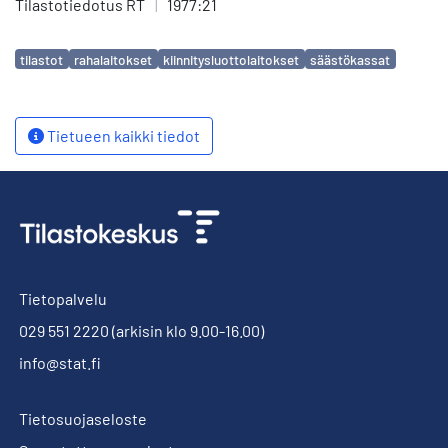
Tilastotiedotus RT
|
1977:21
Avainsanat
tilastot
rahalaitokset
kiinnitysluottolaitokset
säästökassat
Tietueen kaikki tiedot
Tietopalvelu
029 551 2220
(arkisin klo 9.00-16.00)
info@stat.fi
Tietosuojaseloste