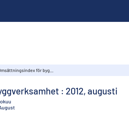
Omsättningsindex för byggverksamhet : 2012, augusti
yggverksamhet : 2012, augusti
lokuu
 August