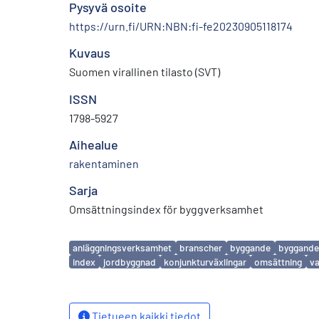
Pysyvä osoite
https://urn.fi/URN:NBN:fi-fe20230905118174
Kuvaus
Suomen virallinen tilasto (SVT)
ISSN
1798-5927
Aihealue
rakentaminen
Sarja
Omsättningsindex för byggverksamhet
Avainsanat
anläggningsverksamhet
branscher
byggande
byggande
index
jordbyggnad
konjunkturväxlingar
omsättning
v
Tietueen kaikki tiedot