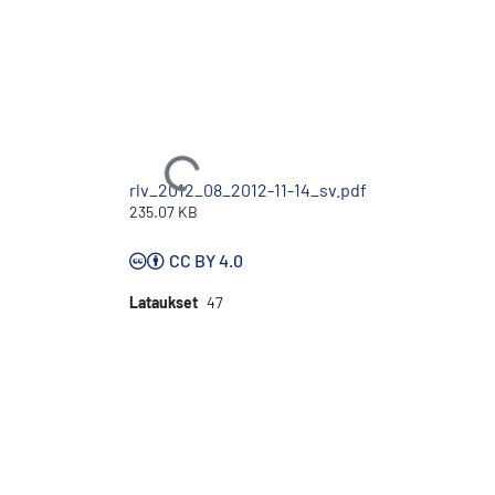
Ladataan...
rlv_2012_08_2012-11-14_sv.pdf
235.07 KB
CC BY 4.0
Lataukset
47